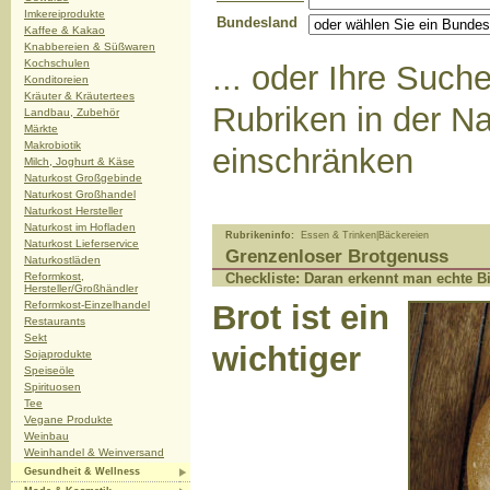
Imkereiprodukte
Bundesland
Kaffee & Kakao
Knabbereien & Süßwaren
Kochschulen
... oder Ihre Suc
Konditoreien
Kräuter & Kräutertees
Rubriken in der Na
Landbau, Zubehör
Märkte
Makrobiotik
einschränken
Milch, Joghurt & Käse
Naturkost Großgebinde
Naturkost Großhandel
Naturkost Hersteller
Naturkost im Hofladen
Rubrikeninfo:
Essen & Trinken|Bäckereien
Naturkost Lieferservice
Grenzenloser Brotgenuss
Naturkostläden
Reformkost,
Checkliste: Daran erkennt man echte 
Hersteller/Großhändler
Reformkost-Einzelhandel
Brot ist ein
Restaurants
Sekt
wichtiger
Sojaprodukte
Speiseöle
Spirituosen
Tee
Vegane Produkte
Weinbau
Weinhandel & Weinversand
Gesundheit & Wellness