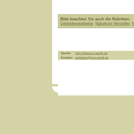
Bitte beachten Sie auch die Rubriken:
Getreideverarbeiter
,
Naturkost Hersteller
,
N
Quelle:
http://www.eco-world.de
Kontakt:
redaktion@eco-world.de