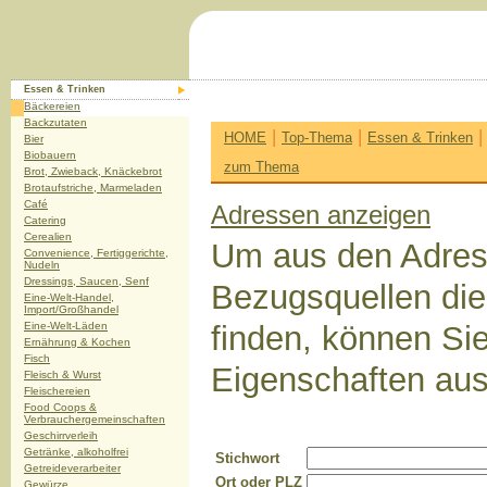
Essen & Trinken
Bäckereien
Backzutaten
|
|
HOME
Top-Thema
Essen & Trinken
Bier
Biobauern
zum Thema
Brot, Zwieback, Knäckebrot
Brotaufstriche, Marmeladen
Café
Adressen anzeigen
Catering
Cerealien
Um aus den Adres
Convenience, Fertiggerichte,
Nudeln
Dressings, Saucen, Senf
Bezugsquellen die 
Eine-Welt-Handel,
Import/Großhandel
Eine-Welt-Läden
finden, können Si
Ernährung & Kochen
Fisch
Eigenschaften aus
Fleisch & Wurst
Fleischereien
Food Coops &
Verbrauchergemeinschaften
Geschirrverleih
Getränke, alkoholfrei
Stichwort
Getreideverarbeiter
Ort oder PLZ
Gewürze