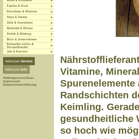
Mode & Kosmetik
Familie & Kind
Einrichten & Wohnen
Haus & Garten
Geld & Investment
Mobilität & Reisen
Politik & Bildung
Büro & Unternehmen
Einkaufen online &
Versandhandel
Job & Karriere
Nährstofflieferant
Adressen
Service
Vitamine, Minera
Adressen
Info
Haftungsausschluss
Spurenelemente 
Impressum
Datenschutzerklärung
Randschichten d
Keimling. Gerade
gesundheitliche
so hoch wie mögl