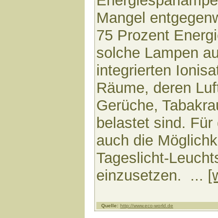
Energiesparlampe
Mangel entgegenwi
75 Prozent Energi
solche Lampen au
integrierten Ionisa
Räume, deren Luft
Gerüche, Tabakrau
belastet sind. Für
auch die Möglichk
Tageslicht-Leucht
einzusetzen. ...
[
Quelle:
http://www.eco-world.de