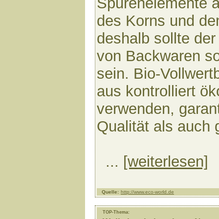
Spurenelemente a
des Korns und de
deshalb sollte der
von Backwaren so
sein. Bio-Vollwert
aus kontrolliert 
verwenden, garan
Qualität als auch
...
[weiterlesen]
Quelle:
http://www.eco-world.de
TOP-Thema: