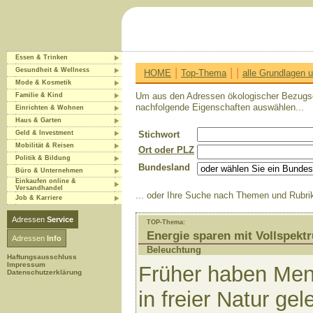
Essen & Trinken
|
|
|
Gesundheit & Wellness
HOME
Top-Thema
alle Grundlagen
Mode & Kosmetik
Um aus den Adressen ökologischer Bezugsque
Familie & Kind
nachfolgende Eigenschaften auswählen...
Einrichten & Wohnen
Haus & Garten
Geld & Investment
Stichwort
Mobilität & Reisen
Ort oder PLZ
Politik & Bildung
Bundesland
Büro & Unternehmen
Einkaufen online &
Versandhandel
... oder Ihre Suche nach Themen und Rubrik
Job & Karriere
Adressen
Service
TOP-Thema:
Energie sparen mit Vollspekt
Adressen
Info
Beleuchtung
Haftungsausschluss
Impressum
Früher haben Me
Datenschutzerklärung
in freier Natur gel