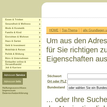
Essen & Trinken
Gesundheit & Wellness
Mode & Kosmetik
|
|
|
HOME
Top-Thema
alle Grundlagen
Familie & Kind
Einrichten & Wohnen
Um aus den Adres
Haus & Garten
Geld & Investment
für Sie richtigen 
Mobilität & Reisen
Politik & Bildung
Eigenschaften aus
Büro & Unternehmen
Einkaufen online &
Versandhandel
Job & Karriere
Adressen
Service
Stichwort
Ort oder PLZ
Adressen
Info
Bundesland
Haftungsausschluss
Impressum
Datenschutzerklärung
... oder Ihre Suc