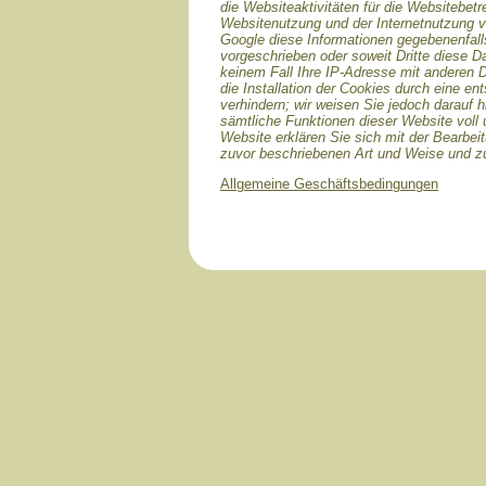
die Websiteaktivitäten für die Websitebet
Websitenutzung und der Internetnutzung v
Google diese Informationen gegebenenfalls
vorgeschrieben oder soweit Dritte diese D
keinem Fall Ihre IP-Adresse mit anderen 
die Installation der Cookies durch eine e
verhindern; wir weisen Sie jedoch darauf h
sämtliche Funktionen dieser Website voll
Website erklären Sie sich mit der Bearbei
zuvor beschriebenen Art und Weise und 
Allgemeine Geschäftsbedingungen