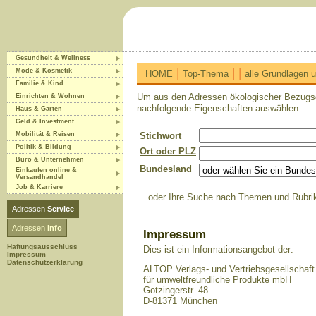
Gesundheit & Wellness
|
|
|
Mode & Kosmetik
HOME
Top-Thema
alle Grundlagen
Familie & Kind
Um aus den Adressen ökologischer Bezugsque
Einrichten & Wohnen
nachfolgende Eigenschaften auswählen...
Haus & Garten
Geld & Investment
Mobilität & Reisen
Stichwort
Politik & Bildung
Ort oder PLZ
Büro & Unternehmen
Bundesland
Einkaufen online &
Versandhandel
Job & Karriere
... oder Ihre Suche nach Themen und Rubrik
Adressen
Service
Adressen
Info
Impressum
Haftungsausschluss
Dies ist ein Informationsangebot der:
Impressum
Datenschutzerklärung
ALTOP Verlags- und Vertriebsgesellschaft
für umweltfreundliche Produkte mbH
Gotzingerstr. 48
D-81371 München