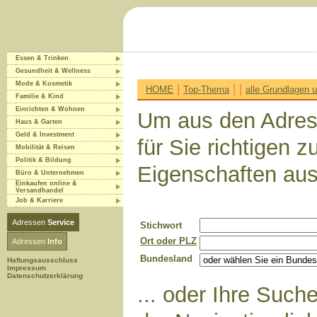
Essen & Trinken
Gesundheit & Wellness
Mode & Kosmetik
|
|
|
HOME
Top-Thema
alle Grundlagen
Familie & Kind
Einrichten & Wohnen
Um aus den Adres
Haus & Garten
Geld & Investment
für Sie richtigen 
Mobilität & Reisen
Politik & Bildung
Eigenschaften aus
Büro & Unternehmen
Einkaufen online &
Versandhandel
Job & Karriere
Adressen
Service
Stichwort
Ort oder PLZ
Adressen
Info
Bundesland
Haftungsausschluss
Impressum
Datenschutzerklärung
... oder Ihre Suc